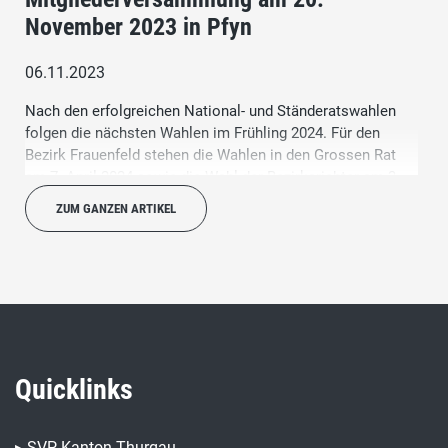
November 2023 in Pfyn
06.11.2023
Nach den erfolgreichen National- und Ständeratswahlen
folgen die nächsten Wahlen im Frühling 2024. Für den
Bezirk Frauenfeld stehen die Wahlen in den Grossen Rat
am 7. April 2024 sowie die Wahl der Bezirksrichter am 3.
März 2024 im Zentrum. Die Wahlvorbereitungskommission
ZUM GANZEN ARTIKEL
und der Vorstand können eine breite Auswahl an
Kandidatinnen und Kandidaten präsentieren.
Quicklinks
▸
SVP Kanton Thurgau