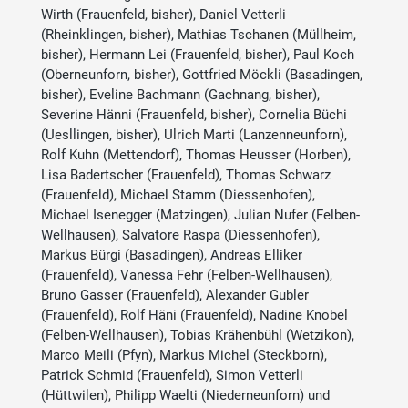
Wirth (Frauenfeld, bisher), Daniel Vetterli
(Rheinklingen, bisher), Mathias Tschanen (Müllheim,
bisher), Hermann Lei (Frauenfeld, bisher), Paul Koch
(Oberneunforn, bisher), Gottfried Möckli (Basadingen,
bisher), Eveline Bachmann (Gachnang, bisher),
Severine Hänni (Frauenfeld, bisher), Cornelia Büchi
(Uesllingen, bisher), Ulrich Marti (Lanzenneunforn),
Rolf Kuhn (Mettendorf), Thomas Heusser (Horben),
Lisa Badertscher (Frauenfeld), Thomas Schwarz
(Frauenfeld), Michael Stamm (Diessenhofen),
Michael Isenegger (Matzingen), Julian Nufer (Felben-
Wellhausen), Salvatore Raspa (Diessenhofen),
Markus Bürgi (Basadingen), Andreas Elliker
(Frauenfeld), Vanessa Fehr (Felben-Wellhausen),
Bruno Gasser (Frauenfeld), Alexander Gubler
(Frauenfeld), Rolf Häni (Frauenfeld), Nadine Knobel
(Felben-Wellhausen), Tobias Krähenbühl (Wetzikon),
Marco Meili (Pfyn), Markus Michel (Steckborn),
Patrick Schmid (Frauenfeld), Simon Vetterli
(Hüttwilen), Philipp Waelti (Niederneunforn) und